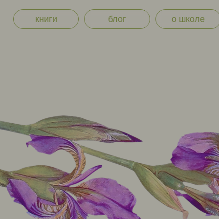
книги
блог
о школе