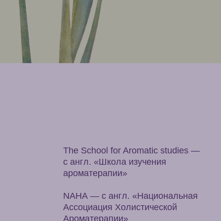
The School for Aromatic studies
—
с англ. «Школа изучения
ароматерапии»
NAHA — с англ. «Национальная
Ассоциация Холистической
Ароматерапии»
IFPA — с англ. «Международная
Федерация Профессиональных
Ароматерапевтов»