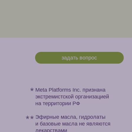
задать вопрос
Meta Platforms Inc. признана
экстремистской организацией
на территории РФ
Эфирные масла, гидролаты
и базовые масла не являются
лекарствами
Политика конфиденциальности
Договор оферты
ИП Нестерова Виктория
Олеговна
ОГРНИП 321774600656763