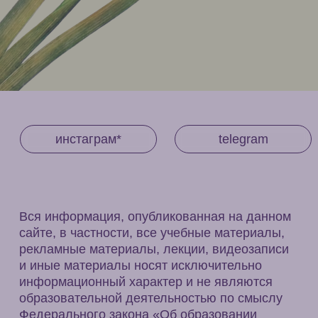
инстаграм*
telegram
Вся информация, опубликованная на данном
сайте, в частности, все учебные материалы,
рекламные материалы, лекции, видеозаписи
и иные материалы носят исключительно
информационный характер и не являются
образовательной деятельностью по смыслу
Федерального закона «Об образовании
в Российской Федерации» от 29.12.2012 N 273-
ФЗ. Упоминаемые в учебных и иных материалах
на сайте эфирные масла и иные компоненты
не являются лекарственными средствами.
Возможны противопоказания. Перед
применением необходимо
проконсультироваться с лечащим врачом